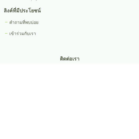
ลิงค์ที่มีประโยชน์
คำถามที่พบบ่อย
เข้าร่วมกับเรา
ติดต่อเรา
Iphyto (Thailand) Co., Ltd.
(0105564001078)
512 Soi Ratchada 28 Floor 2 Ratchada Road.,
Samsengnok Huakwang
Bangkok Thailand 10310
อีเมล:
info@iphyto.co.th
สำนักงานใหญ่